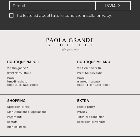
INVIA
ho letto ed accettato le condizioni sulla privacy.
BOUTIQUE NAPOLI
BOUTIQUE MILANO
Via Bisignano 7
Via Fiori Chiari, 16
80121 Napoli Italia
20121 Milano Italia
Orari:
Orari:
lunedì - sabato
martedi - sabato
10:00-13:30 / 16:30-20:00
10.30 - 14.00 / 15.00 - 19.00
SHOPPING
EXTRA
Spedizioni e resi
cookie policy
Manutenzione e Riparazione
Privacy
Pagamenti
Termini e condizioni
Contatti
Condizioni di vendita
Richiedi Reso