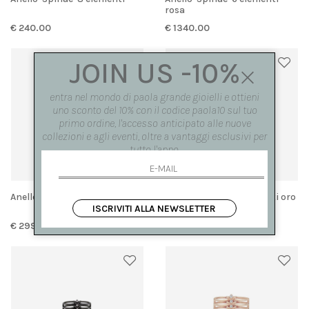
rosa
€ 240.00
€ 1340.00
JOIN US -10%
entra nel mondo di paola grande gioielli e ottieni
uno sconto del 10% con il codice paola10 sul tuo
primo ordine, l'accesso anticipato alle nuove
collezioni e agli eventi, oltre a vantaggi esclusivi per
tutto l'anno.
Anello 'Spinae' 6 elementi
Anello 'Spinae' 6 elementi oro
bianco
ISCRIVITI ALLA NEWSLETTER
€ 2990.00
€ 2990.00